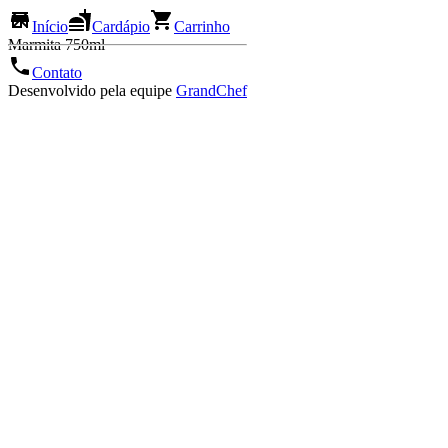
Início
Cardápio
Carrinho
Marmita 750ml
Contato
Desenvolvido pela equipe
GrandChef